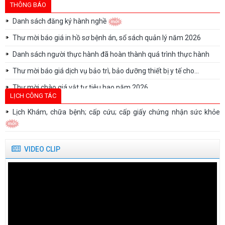
cho:
THÔNG BÁO
Danh sách đăng ký hành nghề
Thư mời báo giá in hồ sơ bệnh án, sổ sách quản lý năm 2026
Danh sách người thực hành đã hoàn thành quá trình thực hành
Thư mời báo giá dịch vụ bảo trì, bảo dưỡng thiết bị y tế cho...
Thư mời chào giá vật tư tiêu hao năm 2026
LỊCH CÔNG TÁC
Thư mời chào giá vật tư tiêu hao năm 2026
Lịch Khám, chữa bệnh; cấp cứu; cấp giấy chứng nhận sức khỏe
Thư mời báo giá sửa chữa, bảo trì, bảo dưỡng, hiệu chuẩn/kiểm
định thiết bị...
Danh sách người thực hành khám bệnh, chữa bệnh tại Bệnh viện
VIDEO CLIP
Tâm thần Quảng...
Thư mời báo giá cung cấp trang phục y tế năm 2026
Thư mời báo giá In hồ sơ bệnh án, sổ sách năm 2026 (Lựa chọn...