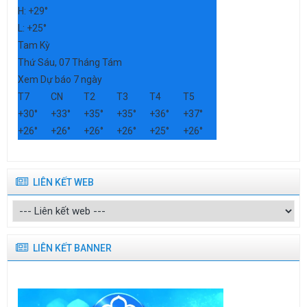
H:
+
29°
L:
+
25°
Tam Kỳ
Thứ Sáu, 07 Tháng Tám
Xem Dự báo 7 ngày
T7
CN
T2
T3
T4
T5
+
30°
+
33°
+
35°
+
35°
+
36°
+
37°
+
26°
+
26°
+
26°
+
26°
+
25°
+
26°
LIÊN KẾT WEB
LIÊN KẾT BANNER