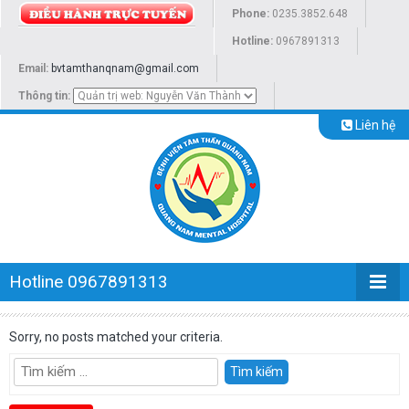
Phone:
0235.3852.648
Hotline:
0967891313
Email:
bvtamthanqnam@gmail.com
Thông tin:
Liên hệ
Hotline 0967891313
Sorry, no posts matched your criteria.
Tìm
kiếm