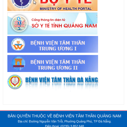
BẢN QUYỀN THUỘC VỀ BỆNH VIỆN TÂM THẦN QUẢNG NAM
Địa chỉ: Đường Nguyễn Văn Trỗi, Phường Quảng Phú, TP Đà Nẵng.
Điện thoại: (0235).3.852.648