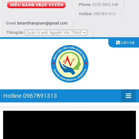
Phone:
0235.3852.648
Hotline:
0967891313
Email:
bvtamthanqnam@gmail.com
Thông tin:
Liên hệ
Hotline 0967891313