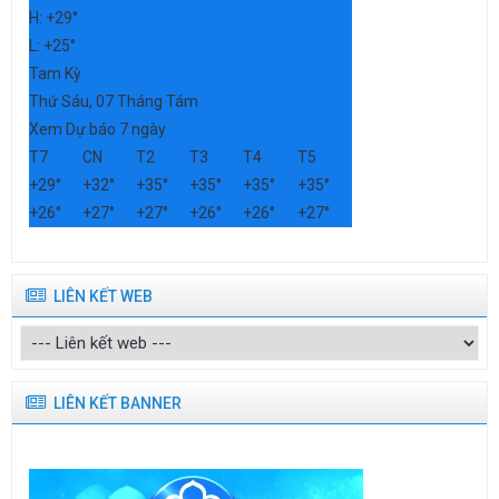
H:
+
29°
L:
+
25°
Tam Kỳ
Thứ Sáu, 07 Tháng Tám
Xem Dự báo 7 ngày
T7
CN
T2
T3
T4
T5
+
29°
+
32°
+
35°
+
35°
+
35°
+
35°
+
26°
+
27°
+
27°
+
26°
+
26°
+
27°
LIÊN KẾT WEB
LIÊN KẾT BANNER