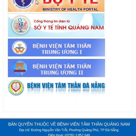
BẢN QUYỀN THUỘC VỀ BỆNH VIỆN TÂM THẦN QUẢNG NAM
Địa chỉ: Đường Nguyễn Văn Trỗi, Phường Quảng Phú, TP Đà Nẵng.
Điện thoại: (0235).3.852.648