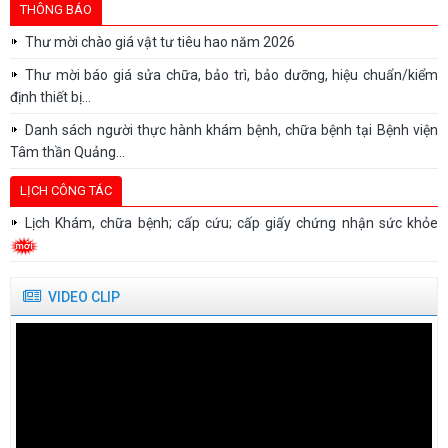
cho:
THÔNG BÁO
Thư mời chào giá vật tư tiêu hao năm 2026
Thư mời báo giá sửa chữa, bảo trì, bảo dưỡng, hiệu chuẩn/kiểm
định thiết bị...
Danh sách người thực hành khám bệnh, chữa bệnh tại Bệnh viện
Tâm thần Quảng...
Thư mời báo giá cung cấp trang phục y tế năm 2026
LỊCH CÔNG TÁC
Thư mời báo giá In hồ sơ bệnh án, sổ sách năm 2026 (Lựa chọn...
Lịch Khám, chữa bệnh; cấp cứu; cấp giấy chứng nhận sức khỏe
Danh sách đăng ký hành nghề
VIDEO CLIP
Thư mời báo giá in hồ sơ bệnh án, sổ sách quản lý năm 2026
Danh sách người thực hành đã hoàn thành quá trình thực hành
Thư mời báo giá dịch vụ bảo trì, bảo dưỡng thiết bị y tế cho...
Thư mời chào giá vật tư tiêu hao năm 2026