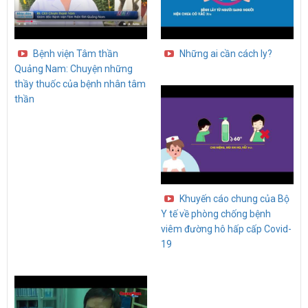
Bệnh viện Tâm thần
Những ai cần cách ly?
Quảng Nam: Chuyện những
thầy thuốc của bệnh nhân tâm
thần
Khuyến cáo chung của Bộ
Y tế về phòng chống bệnh
viêm đường hô hấp cấp Covid-
19