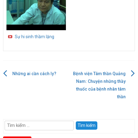
Sự hi sinh thầm lặng
Những ai cần cách ly?
Bệnh viện Tâm thần Quảng
Điều
Nam: Chuyện những thầy
thuốc của bệnh nhân tâm
hướng
thần
bài
viết
Tìm
kiếm