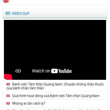
định thiết bị...
Danh sách người thực hành khám bệnh, chữa bệnh tại Bệnh viện
VIDEO CLIP
Tâm thần Quảng...
Thư mời báo giá cung cấp trang phục y tế năm 2026
Thư mời báo giá In hồ sơ bệnh án, sổ sách năm 2026 (Lựa chọn...
Bệnh viện Tâm thần Quảng Nam: Chuyện những thầy thuốc
của bệnh nhân tâm thần
Quá trình hoạt động của Bệnh viện Tâm thần Quảng Nam
Những ai cần cách ly?