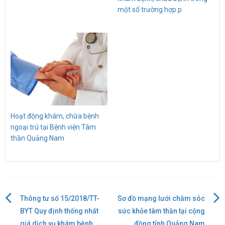
một số trường hợp.p
Hoạt động khám, chữa bệnh
ngoại trú tại Bệnh viện Tâm
thần Quảng Nam
Thông tư số 15/2018/TT-
Sơ đồ mạng lưới chăm sóc
Điều
BYT Quy định thống nhất
sức khỏe tâm thần tại cộng
giá dịch vụ khám bệnh,
đồng tỉnh Quảng Nam