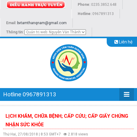
Phone:
0235.3852.648
Hotline:
0967891313
Email:
bvtamthanqnam@gmail.com
Thông tin:
Liên hệ
Hotline 0967891313
LỊCH KHÁM, CHỮA BỆNH; CẤP CỨU; CẤP GIẤY CHỨNG
NHẬN SỨC KHỎE
Thứ Hai, 27/08/2018 | 8:53 GMT+7
2.818 views