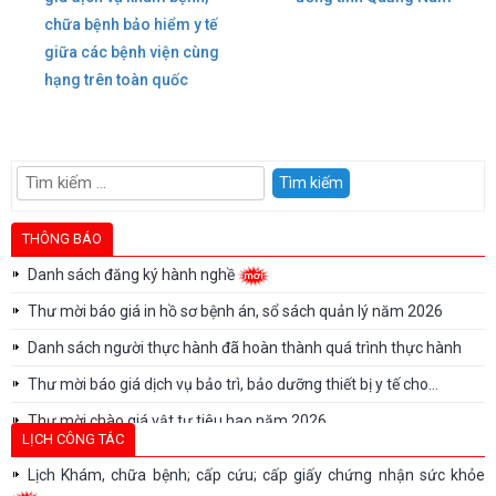
hướng
chữa bệnh bảo hiểm y tế
giữa các bệnh viện cùng
bài
hạng trên toàn quốc
viết
Tìm
kiếm
cho:
THÔNG BÁO
Danh sách đăng ký hành nghề
Thư mời báo giá in hồ sơ bệnh án, sổ sách quản lý năm 2026
Danh sách người thực hành đã hoàn thành quá trình thực hành
Thư mời báo giá dịch vụ bảo trì, bảo dưỡng thiết bị y tế cho...
Thư mời chào giá vật tư tiêu hao năm 2026
LỊCH CÔNG TÁC
Thư mời chào giá vật tư tiêu hao năm 2026
Lịch Khám, chữa bệnh; cấp cứu; cấp giấy chứng nhận sức khỏe
Thư mời báo giá sửa chữa, bảo trì, bảo dưỡng, hiệu chuẩn/kiểm