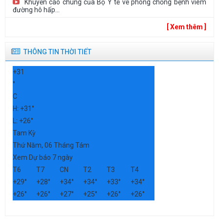
Khuyến cáo chung của Bộ Y tế về phòng chống bệnh viêm
đường hô hấp...
[ Xem thêm ]
THÔNG TIN THỜI TIẾT
+
31
°
C
H:
+
31°
L:
+
26°
Tam Kỳ
Thứ Năm, 06 Tháng Tám
Xem Dự báo 7 ngày
T6
T7
CN
T2
T3
T4
+
29°
+
28°
+
34°
+
34°
+
33°
+
34°
+
26°
+
26°
+
27°
+
25°
+
26°
+
26°