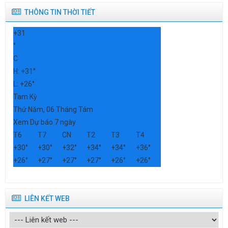
THÔNG TIN THỜI TIẾT
+
31
°
C
H:
+
31°
L:
+
26°
Tam Kỳ
Thứ Năm, 06 Tháng Tám
Xem Dự báo 7 ngày
T6
T7
CN
T2
T3
T4
+
30°
+
30°
+
32°
+
34°
+
34°
+
36°
+
26°
+
27°
+
27°
+
27°
+
26°
+
26°
LIÊN KẾT WEB