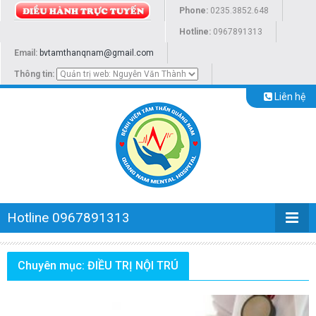
Phone:
0235.3852.648
Hotline:
0967891313
Email:
bvtamthanqnam@gmail.com
Thông tin:
Liên hệ
Hotline 0967891313
Chuyên mục: ĐIỀU TRỊ NỘI TRÚ