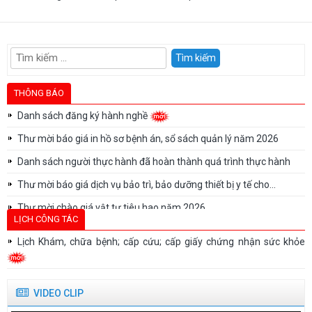
Tìm
kiếm
cho:
THÔNG BÁO
Danh sách đăng ký hành nghề
Thư mời báo giá in hồ sơ bệnh án, sổ sách quản lý năm 2026
Danh sách người thực hành đã hoàn thành quá trình thực hành
Thư mời báo giá dịch vụ bảo trì, bảo dưỡng thiết bị y tế cho...
Thư mời chào giá vật tư tiêu hao năm 2026
LỊCH CÔNG TÁC
Thư mời chào giá vật tư tiêu hao năm 2026
Lịch Khám, chữa bệnh; cấp cứu; cấp giấy chứng nhận sức khỏe
Thư mời báo giá sửa chữa, bảo trì, bảo dưỡng, hiệu chuẩn/kiểm
định thiết bị...
Danh sách người thực hành khám bệnh, chữa bệnh tại Bệnh viện
VIDEO CLIP
Tâm thần Quảng...