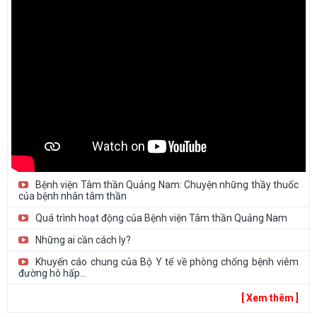
Thư mời báo giá cung cấp trang phục y tế năm 2026
Thư mời báo giá In hồ sơ bệnh án, sổ sách năm 2026 (Lựa chọn...
Bệnh viện Tâm thần Quảng Nam: Chuyện những thầy thuốc
của bệnh nhân tâm thần
Quá trình hoạt động của Bệnh viện Tâm thần Quảng Nam
Những ai cần cách ly?
Khuyến cáo chung của Bộ Y tế về phòng chống bệnh viêm
đường hô hấp...
[ Xem thêm ]