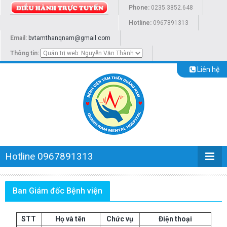
Phone:
0235.3852.648
Hotline:
0967891313
Email:
bvtamthanqnam@gmail.com
Thông tin:
Liên hệ
Hotline 0967891313
Ban Giám đốc Bệnh viện
STT
Họ và tên
Chức vụ
Điện thoại