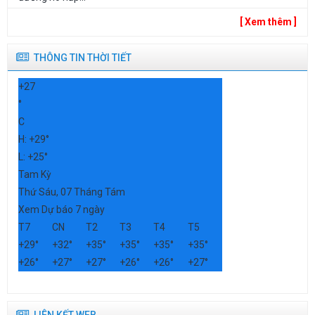
[ Xem thêm ]
THÔNG TIN THỜI TIẾT
+
27
°
C
H:
+
29°
L:
+
25°
Tam Kỳ
Thứ Sáu, 07 Tháng Tám
Xem Dự báo 7 ngày
T7
CN
T2
T3
T4
T5
+
29°
+
32°
+
35°
+
35°
+
35°
+
35°
+
26°
+
27°
+
27°
+
26°
+
26°
+
27°