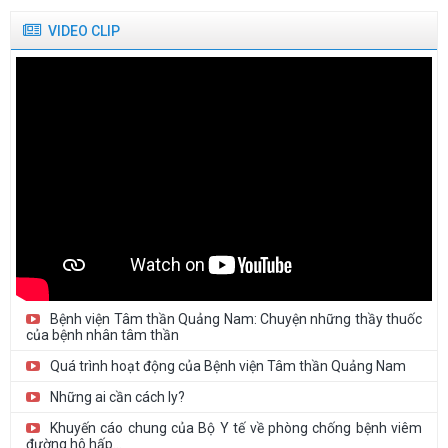
Danh sách người thực hành khám bệnh, chữa bệnh tại Bệnh viện
VIDEO CLIP
Tâm thần Quảng...
Thư mời báo giá cung cấp trang phục y tế năm 2026
Thư mời báo giá In hồ sơ bệnh án, sổ sách năm 2026 (Lựa chọn...
Bệnh viện Tâm thần Quảng Nam: Chuyện những thầy thuốc
của bệnh nhân tâm thần
Quá trình hoạt động của Bệnh viện Tâm thần Quảng Nam
Những ai cần cách ly?
Khuyến cáo chung của Bộ Y tế về phòng chống bệnh viêm
đường hô hấp...