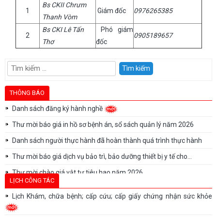
Bs CKII Chrưm
1
Giám đốc
0976265385
Thanh Vòm
Bs CKI Lê Tấn
Phó giám
2
0905189657
Thơ
đốc
Tìm
kiếm
cho:
THÔNG BÁO
Danh sách đăng ký hành nghề
Thư mời báo giá in hồ sơ bệnh án, sổ sách quản lý năm 2026
Danh sách người thực hành đã hoàn thành quá trình thực hành
Thư mời báo giá dịch vụ bảo trì, bảo dưỡng thiết bị y tế cho...
Thư mời chào giá vật tư tiêu hao năm 2026
LỊCH CÔNG TÁC
Thư mời chào giá vật tư tiêu hao năm 2026
Lịch Khám, chữa bệnh; cấp cứu; cấp giấy chứng nhận sức khỏe
Thư mời báo giá sửa chữa, bảo trì, bảo dưỡng, hiệu chuẩn/kiểm
định thiết bị...