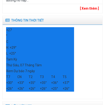
đường hô hấp...
[ Xem thêm ]
THÔNG TIN THỜI TIẾT
+
27
°
C
H:
+
29°
L:
+
25°
Tam Kỳ
Thứ Sáu, 07 Tháng Tám
Xem Dự báo 7 ngày
T7
CN
T2
T3
T4
T5
+
30°
+
33°
+
35°
+
35°
+
36°
+
37°
+
26°
+
26°
+
26°
+
26°
+
25°
+
26°