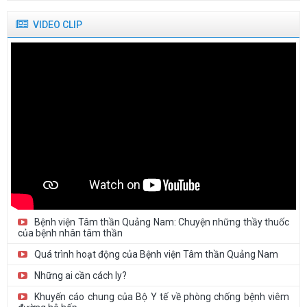
định thiết bị...
Danh sách người thực hành khám bệnh, chữa bệnh tại Bệnh viện
VIDEO CLIP
Tâm thần Quảng...
Thư mời báo giá cung cấp trang phục y tế năm 2026
Thư mời báo giá In hồ sơ bệnh án, sổ sách năm 2026 (Lựa chọn...
Bệnh viện Tâm thần Quảng Nam: Chuyện những thầy thuốc
của bệnh nhân tâm thần
Quá trình hoạt động của Bệnh viện Tâm thần Quảng Nam
Những ai cần cách ly?
Khuyến cáo chung của Bộ Y tế về phòng chống bệnh viêm