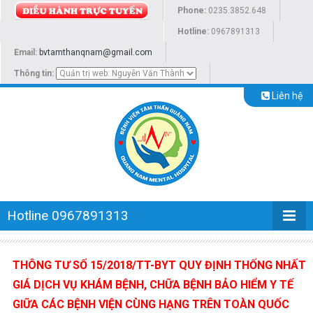
Phone:
0235.3852.648
Hotline:
0967891313
Email:
bvtamthanqnam@gmail.com
Thông tin:
Liên hệ
Hotline 0967891313
THÔNG TƯ SỐ 15/2018/TT-BYT QUY ĐỊNH THỐNG NHẤT
GIÁ DỊCH VỤ KHÁM BỆNH, CHỮA BỆNH BẢO HIỂM Y TẾ
GIỮA CÁC BỆNH VIỆN CÙNG HẠNG TRÊN TOÀN QUỐC