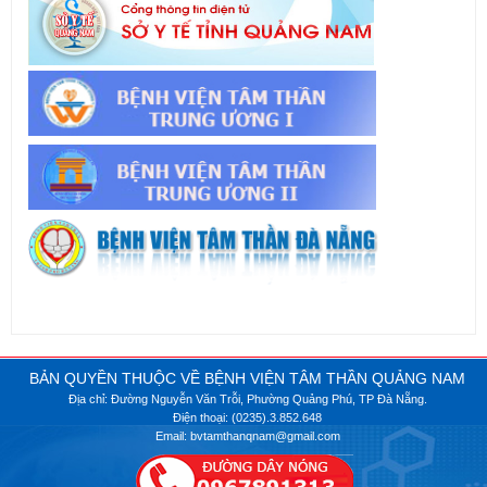
BẢN QUYỀN THUỘC VỀ BỆNH VIỆN TÂM THẦN QUẢNG NAM
Địa chỉ: Đường Nguyễn Văn Trỗi, Phường Quảng Phú, TP Đà Nẵng.
Điện thoại: (0235).3.852.648
Email: bvtamthanqnam@gmail.com