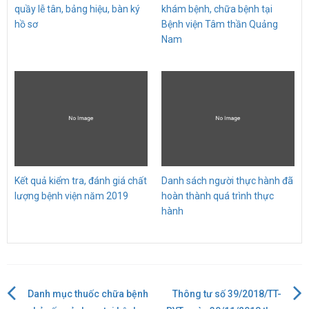
quầy lễ tân, bảng hiệu, bàn ký
khám bệnh, chữa bệnh tại
hồ sơ
Bệnh viện Tâm thần Quảng
Nam
Kết quả kiểm tra, đánh giá chất
Danh sách người thực hành đã
lượng bệnh viện năm 2019
hoàn thành quá trình thực
hành
Danh mục thuốc chữa bệnh
Thông tư số 39/2018/TT-