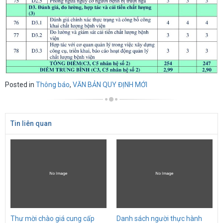
Posted in
Thông báo
,
VĂN BẢN QUY ĐỊNH MỚI
Tin liên quan
Thư mời chào giá cung cấp
Danh sách người thực hành