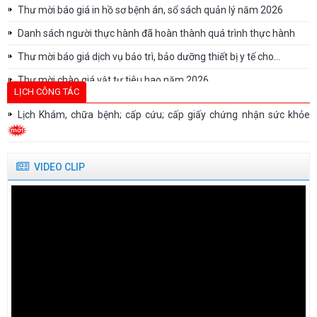
Thư mời báo giá in hồ sơ bệnh án, sổ sách quản lý năm 2026
Danh sách người thực hành đã hoàn thành quá trình thực hành
Thư mời báo giá dịch vụ bảo trì, bảo dưỡng thiết bị y tế cho...
Thư mời chào giá vật tư tiêu hao năm 2026
LỊCH CÔNG TÁC
Thư mời chào giá vật tư tiêu hao năm 2026
Lịch Khám, chữa bệnh; cấp cứu; cấp giấy chứng nhận sức khỏe
Thư mời báo giá sửa chữa, bảo trì, bảo dưỡng, hiệu chuẩn/kiểm
định thiết bị...
Danh sách người thực hành khám bệnh, chữa bệnh tại Bệnh viện
VIDEO CLIP
Tâm thần Quảng...
Thư mời báo giá cung cấp trang phục y tế năm 2026
Thư mời báo giá In hồ sơ bệnh án, sổ sách năm 2026 (Lựa chọn...