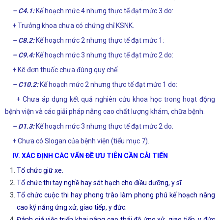
– C4.1:
Kế hoạch mức 4 nhưng thực tế đạt mức 3 do:
+ Trưởng khoa chưa có chứng chỉ KSNK.
– C8.2:
Kế hoạch mức 2 nhưng thực tế đạt mức 1:
– C9.4:
Kế hoạch mức 3 nhưng thực tế đạt mức 2 do:
+ Kê đơn thuốc chưa đúng quy chế.
– C10.2:
Kế hoạch mức 2 nhưng thực tế đạt mức 1 do:
+ Chưa áp dụng kết quả nghiên cứu khoa học trong hoạt động
bệnh viện và các giải pháp nâng cao chất lượng khám, chữa bệnh.
– D1.3:
Kế hoạch mức 3 nhưng thực tế đạt mức 2 do:
+ Chưa có Slogan của bệnh viện (tiểu mục 7).
IV. XÁC ĐỊNH CÁC VẤN ĐỀ ƯU TIÊN CẦN CẢI TIẾN
Tổ chức giữ xe.
Tổ chức thi tay nghề hay sát hạch cho điều dưỡng, y sĩ.
Tổ chức cuộc thi hay phong trào làm phong phú kế hoạch nâng
cao kỹ năng ứng xử, giao tiếp, y đức.
Đánh giá việc triển khai nâng cao thái độ ứng xử, giao tiếp, y đức