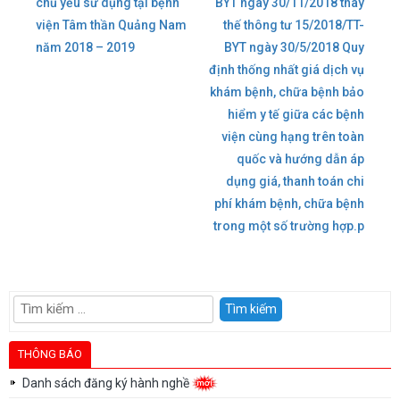
Điều
chủ yếu sử dụng tại bệnh
BYT ngày 30/11/2018 thay
viện Tâm thần Quảng Nam
thế thông tư 15/2018/TT-
hướng
năm 2018 – 2019
BYT ngày 30/5/2018 Quy
định thống nhất giá dịch vụ
bài
khám bệnh, chữa bệnh bảo
hiểm y tế giữa các bệnh
viết
viện cùng hạng trên toàn
quốc và hướng dẫn áp
dụng giá, thanh toán chi
phí khám bệnh, chữa bệnh
trong một số trường hợp.p
Tìm
kiếm
cho:
THÔNG BÁO
Danh sách đăng ký hành nghề