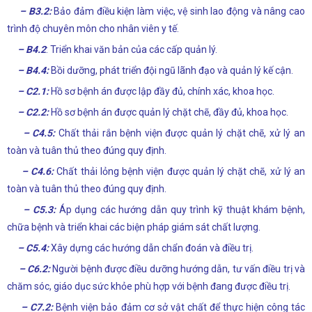
– B3.2:
Bảo đảm điều kiện làm việc, vệ sinh lao động và nâng cao
trình độ chuyên môn cho nhân viên y tế.
– B4.2
: Triển khai văn bản của các cấp quản lý.
– B4.4:
Bồi dưỡng, phát triển đội ngũ lãnh đạo và quản lý kế cận.
– C2.1:
Hồ sơ bệnh án được lập đầy đủ, chính xác, khoa học.
– C2.2:
Hồ sơ bệnh án được quản lý chặt chẽ, đầy đủ, khoa học.
– C4.5:
Chất thải rắn bệnh viện được quản lý chặt chẽ, xử lý an
toàn và tuân thủ theo đúng quy định.
– C4.6:
Chất thải lỏng bệnh viện được quản lý chặt chẽ, xử lý an
toàn và tuân thủ theo đúng quy định.
– C5.3:
Áp dụng các hướng dẫn quy trình kỹ thuật khám bệnh,
chữa bệnh và triển khai các biện pháp giám sát chất lượng.
– C5.4:
Xây dựng các hướng dẫn chẩn đoán và điều trị.
– C6.2:
Người bệnh được điều dưỡng hướng dẫn, tư vấn điều trị và
chăm sóc, giáo dục sức khỏe phù hợp với bệnh đang được điều trị.
–
C7.2:
Bệnh viện bảo đảm cơ sở vật chất để thực hiện công tác