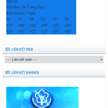
Tam Kỳ
Thứ Năm, 06 Tháng Tám
Xem Dự báo 7 ngày
T6
T7
CN
T2
T3
T4
+
31°
+
28°
+
32°
+
34°
+
35°
+
36°
+
26°
+
25°
+
27°
+
27°
+
26°
+
26°
LIÊN KẾT WEB
LIÊN KẾT BANNER