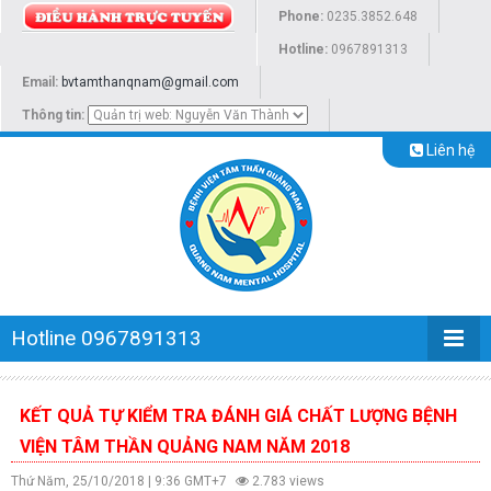
Phone:
0235.3852.648
Hotline:
0967891313
Email:
bvtamthanqnam@gmail.com
Thông tin:
Liên hệ
Hotline 0967891313
KẾT QUẢ TỰ KIỂM TRA ĐÁNH GIÁ CHẤT LƯỢNG BỆNH
VIỆN TÂM THẦN QUẢNG NAM NĂM 2018
Thứ Năm, 25/10/2018 | 9:36 GMT+7
2.783 views