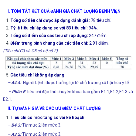
I.
TÓM TẮT KẾT QUẢ ĐÁNH GIÁ CHẤT LƯỢNG BỆNH VIỆN
Tổng số tiêu chí được áp dụng đánh giá:
78 tiêu chí.
Tỷ lệ tiêu chí áp dụng so với 83 tiêu chí:
94%.
Tổng số điểm của các tiêu chí áp dụng:
247 điểm.
Điểm trung bình chung của các tiêu chí:
2,91 điểm.
(Tiêu chí C3 và C5 có hệ số 2)
Các tiêu chí không áp dụng:
– A4.4:
Người bệnh được hưởng lợi từ chủ trương xã hội hóa y tế.
– Phần E
: tiêu chí đặc thù chuyên khoa bao gồm E1.1,E1.2,E1.3 và
E2.1.
II. TỰ ĐÁNH GIÁ VỀ CÁC ƯU ĐIỂM CHẤT LƯỢNG
Tiêu chí có mức tăng so với kế hoạch
– B4.3:
Từ mức 2 lên mức 3.
– A3.2:
Từ mức 2 lên mức 3.