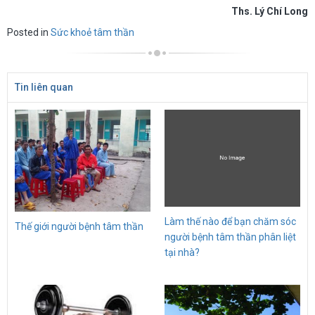
Ths. Lý Chí Long
Posted in
Sức khoẻ tâm thần
Tin liên quan
Làm thế nào để bạn chăm sóc
Thế giới người bệnh tâm thần
người bệnh tâm thần phân liệt
tại nhà?