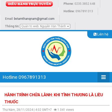
Phone:
0235.3852.648
Hotline:
0967891313
Email:
bvtamthanqnam@gmail.com
Thông tin:
Liên hệ
Hotline 0967891313
HÀNH TRÌNH CHỮA LÀNH: KHI TÌNH THƯƠNG LÀ LIỀU
THUỐC
Thứ Năm, 28/11/2024 | 4:02 GMT+7
1.041 views