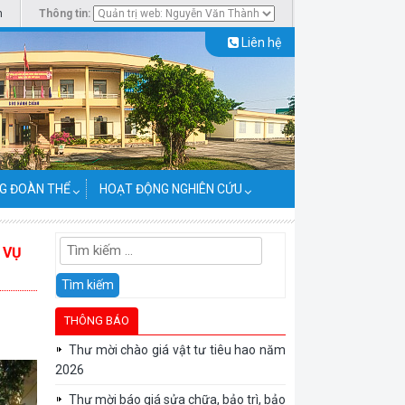
m
Thông tin:
Liên hệ
G ĐOÀN THỂ
HOẠT ĐỘNG NGHIÊN CỨU
Tìm
 VỤ
kiếm
cho:
THÔNG BÁO
Thư mời báo giá sửa chữa, bảo trì, bảo
dưỡng, hiệu chuẩn/kiểm định thiết bị...
Danh sách người thực hành khám