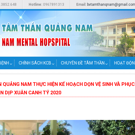
.3852.648
Hotline:
0967891313
Email:
bvtamthanqnam@gmail.co
BỆNH
CHÍNH SÁCH KCB
CHUYÊN ĐỀ TÂM THẦN
HOẠT ĐỘN
N QUẢNG NAM THỰC HIỆN KẾ HOẠCH DỌN VỆ SINH VÀ PHỤC
N DỊP XUÂN CANH TÝ 2020