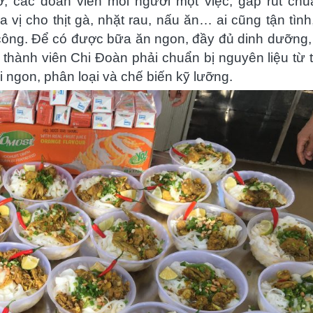
, các đoàn viên mỗi người một việc, gấp rút chu
 vị cho thịt gà, nhặt rau, nấu ăn… ai cũng tận tình
công. Để có được bữa ăn ngon, đầy đủ dinh dưỡng
 thành viên Chi Đoàn phải chuẩn bị nguyên liệu từ 
i ngon, phân loại và chế biến kỹ lưỡng.