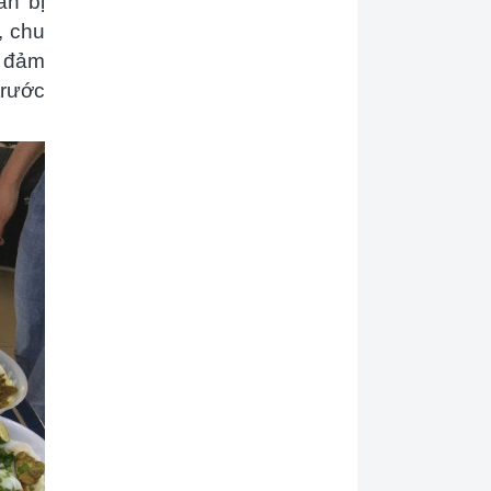
ẩn bị
, chu
, đảm
trước