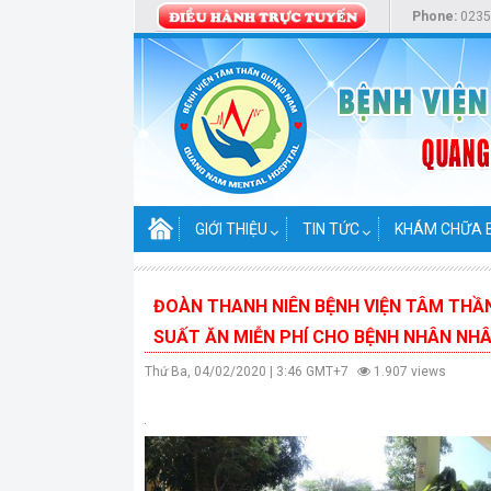
Phone:
0235
GIỚI THIỆU
TIN TỨC
KHÁM CHỮA 
ĐOÀN THANH NIÊN BỆNH VIỆN TÂM THẦ
SUẤT ĂN MIỄN PHÍ CHO BỆNH NHÂN NHÂ
Thứ Ba, 04/02/2020 | 3:46 GMT+7
1.907 views