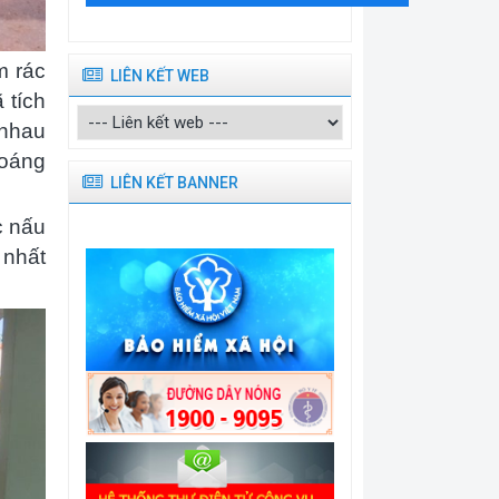
m rác
LIÊN KẾT WEB
 tích
 nhau
hoáng
LIÊN KẾT BANNER
c nấu
 nhất