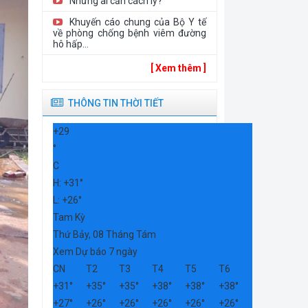
Những ai cần cách ly?
2026
Khuyến cáo chung của Bộ Y tế
về phòng chống bệnh viêm đường
hô hấp...
[ Xem thêm ]
THÔNG TIN THỜI TIẾT
+
29
°
C
H:
+
31°
L:
+
26°
Tam Kỳ
Thứ Bảy, 08 Tháng Tám
Xem Dự báo 7 ngày
CN
T2
T3
T4
T5
T6
+
31°
+
35°
+
35°
+
38°
+
38°
+
38°
+
27°
+
26°
+
26°
+
26°
+
26°
+
26°