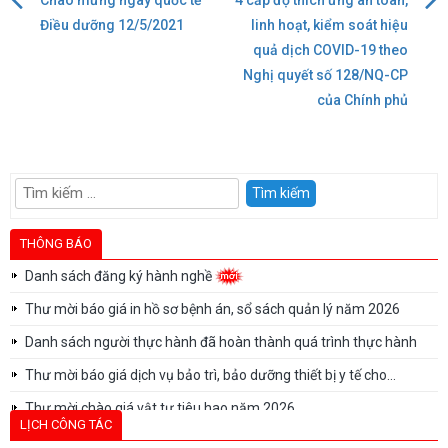
Điều
Điều dưỡng 12/5/2021
linh hoạt, kiểm soát hiệu
quả dịch COVID-19 theo
hướng
Nghị quyết số 128/NQ-CP
của Chính phủ
bài
viết
Tìm
kiếm
cho:
THÔNG BÁO
Danh sách đăng ký hành nghề
Thư mời báo giá in hồ sơ bệnh án, sổ sách quản lý năm 2026
Danh sách người thực hành đã hoàn thành quá trình thực hành
Thư mời báo giá dịch vụ bảo trì, bảo dưỡng thiết bị y tế cho...
Thư mời chào giá vật tư tiêu hao năm 2026
LỊCH CÔNG TÁC
Thư mời chào giá vật tư tiêu hao năm 2026