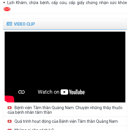
Lịch Khám, chữa bệnh; cấp cứu; cấp giấy chứng nhận sức khỏe
Thư mời báo giá sửa chữa, bảo trì, bảo dưỡng, hiệu chuẩn/kiểm
định thiết bị...
Danh sách người thực hành khám bệnh, chữa bệnh tại Bệnh viện
VIDEO CLIP
Tâm thần Quảng...
Thư mời báo giá cung cấp trang phục y tế năm 2026
Thư mời báo giá In hồ sơ bệnh án, sổ sách năm 2026 (Lựa chọn...
Bệnh viện Tâm thần Quảng Nam: Chuyện những thầy thuốc
của bệnh nhân tâm thần
Quá trình hoạt động của Bệnh viện Tâm thần Quảng Nam