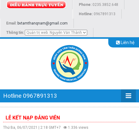
Phone:
0235.3852.648
Hotline:
0967891313
Email:
bvtamthanqnam@gmail.com
Thông tin:
Liên hệ
Hotline 0967891313
LỄ KẾT NẠP ĐẢNG VIÊN
Thứ Ba, 06/07/2021 | 2:18 GMT+7
1.336 views