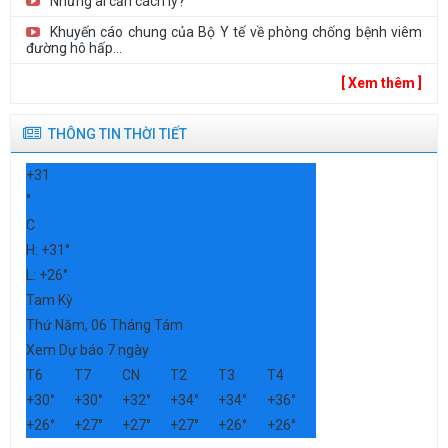
Những ai cần cách ly?
Khuyến cáo chung của Bộ Y tế về phòng chống bệnh viêm
đường hô hấp...
[ Xem thêm ]
THÔNG TIN THỜI TIẾT
+
31
°
C
H:
+
31°
L:
+
26°
Tam Kỳ
Thứ Năm, 06 Tháng Tám
Xem Dự báo 7 ngày
T6
T7
CN
T2
T3
T4
+
30°
+
30°
+
32°
+
34°
+
34°
+
36°
+
26°
+
27°
+
27°
+
27°
+
26°
+
26°