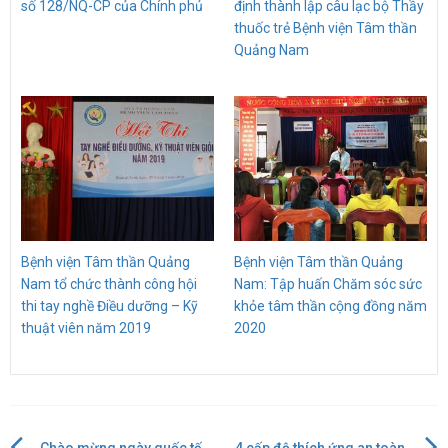
số 128/NQ-CP của Chính phủ
định thành lập câu lạc bộ Thầy
thuốc trẻ Bệnh viện Tâm thần
Quảng Nam
Bệnh viện Tâm thần Quảng
Bệnh viện Tâm thần Quảng
Nam tổ chức thành công hội
Nam: Tập huấn Chăm sóc sức
thi tay nghề Điều dưỡng – Kỹ
khỏe tâm thần cộng đồng năm
thuật viên năm 2019
2020
Chào mừng ngày quốc tế
4 cấp độ thích ứng an toàn,